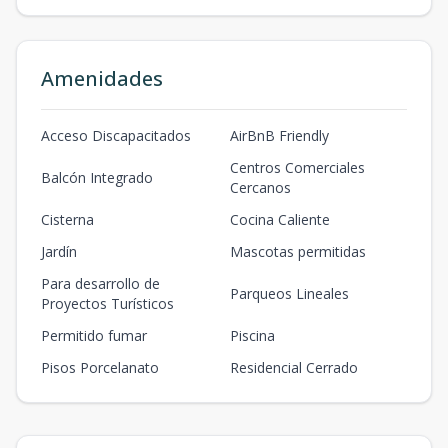
m2
m2
villa 10
67
85.05
1
2
1
1
67
Amenidades
2
1
1
m2
m2
Acceso Discapacitados
AirBnB Friendly
villa 11
67
140.97
1
2
1
1
67
Centros Comerciales
Balcón Integrado
2
1
1
Cercanos
m2
m2
Cisterna
Cocina Caliente
villa 12
Jardín
Mascotas permitidas
67
112.55
1
2
1
1
67
2
1
1
Para desarrollo de
m2
m2
Parqueos Lineales
Proyectos Turísticos
villa 1
Permitido fumar
Piscina
67
145.5
1
2
1
1
67
2
1
1
Pisos Porcelanato
Residencial Cerrado
m2
m2